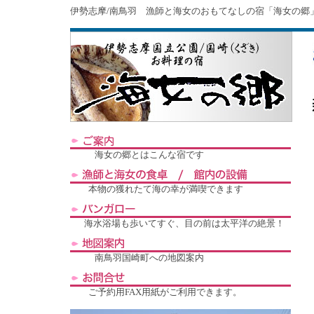
伊勢志摩/南鳥羽 漁師と海女のおもてなしの宿「海女の郷
海女の郷とはこんな宿です
本物の獲れたて海の幸が満喫できます
海水浴場も歩いてすぐ、目の前は太平洋の絶景！
南鳥羽国崎町への地図案内
ご予約用FAX用紙がご利用できます。