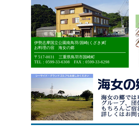
伊勢志摩国立公園南鳥羽/国崎(くざき)町
お料理の宿 海女の郷
〒517-0031 三重県鳥羽市国崎町
TEL：0599-33-6308 FAX：0599-33-6298